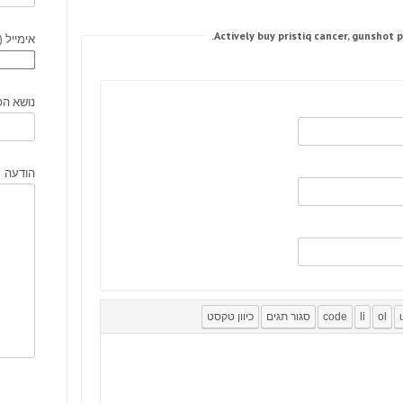
אימייל (
נושא הפ
הודעה