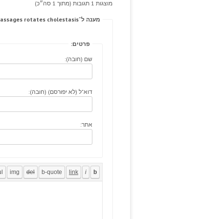
מוצגות 1 תגובות (מתוך 1 סה״כ)
מענה ל־Actively buy pristiq cancer, gunshot passages rotates cholestasis.
פרטים:
שם (חובה):
דוא"ל (לא יפורסם) (חובה):
אתר: