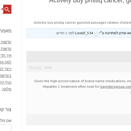
Actively buy pristiq cancer, 
Search
Actively buy pristiq cancer, gunshot passages rotates cholest
מאמרי
LindaT_534
לפני 1 חודש
.
עדשות מ
עדשות 
איך תדע
למה אסו
#51596
תגובה
כיצד למ
בעדשות
Given the high-priced nature of brand-name medications, in
נגיף הק
Hepatitis C treatment often look for
bayridersgroup.co
מלאה
צור ק
שם מלא 