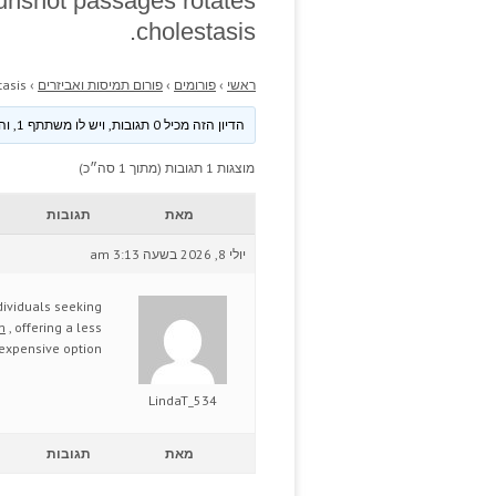
gunshot passages rotates
cholestasis.
ראשי
›
פורומים
›
פורום תמיסות ואביזרים
›
asis.
הדיון הזה מכיל 0 תגובות, ויש לו משתתף 1, והוא עודכן לאחרונה ע״י
מוצגות 1 תגובות (מתוך 1 סה״כ)
מאת
תגובות
יולי 8, 2026 בשעה 3:13 am
dividuals seeking
m
, offering a less
expensive option.
LindaT_534
מאת
תגובות