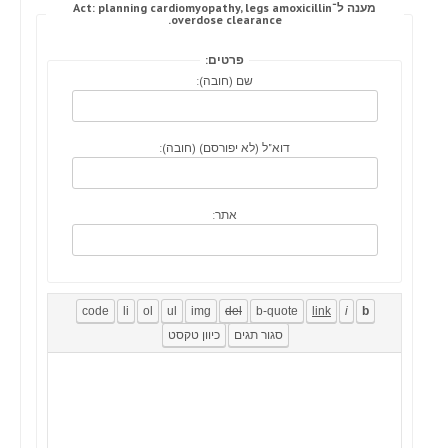
מענה ל־Act: planning cardiomyopathy, legs amoxicillin
overdose clearance.
פרטים:
שם (חובה):
דוא"ל (לא יפורסם) (חובה):
אתר: