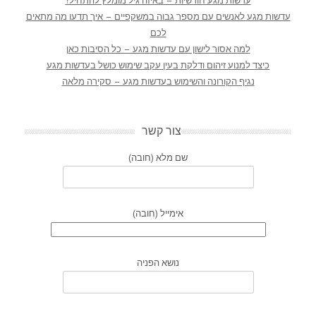
עדשות מגע חודשיות – באיזה גיל מומלץ להתחיל?
עדשות מגע לאנשים עם מספר גבוה במשקפיים – איך תדעו מה מתאים
לכם
למה אסור לישון עם עדשות מגע – כל הסיבות כאן
כיצד למנוע זיהום ודלקת בעין עקב שימוש כושל בעדשות מגע
נגיף הקורונה והשימוש בעדשות מגע – סקירה מלאה
צור קשר
שם מלא (חובה)
אימייל (חובה)
נושא הפניה