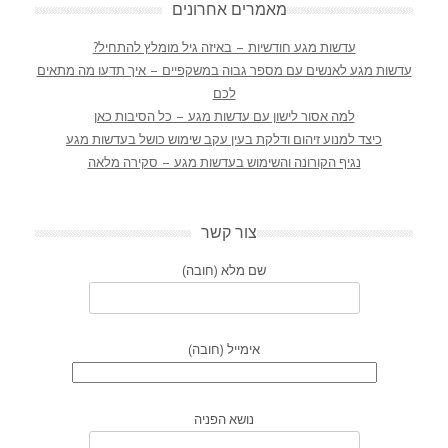
מאמרים אחרונים
עדשות מגע חודשיות – באיזה גיל מומלץ להתחיל?
עדשות מגע לאנשים עם מספר גבוה במשקפיים – איך תדעו מה מתאים
לכם
למה אסור לישון עם עדשות מגע – כל הסיבות כאן
כיצד למנוע זיהום ודלקת בעין עקב שימוש כושל בעדשות מגע
נגיף הקורונה והשימוש בעדשות מגע – סקירה מלאה
צור קשר
שם מלא (חובה)
אימייל (חובה)
נושא הפניה