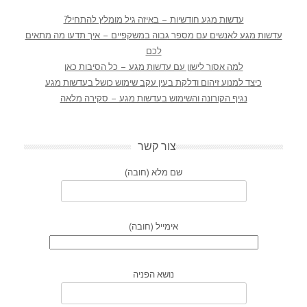
עדשות מגע חודשיות – באיזה גיל מומלץ להתחיל?
עדשות מגע לאנשים עם מספר גבוה במשקפיים – איך תדעו מה מתאים
לכם
למה אסור לישון עם עדשות מגע – כל הסיבות כאן
כיצד למנוע זיהום ודלקת בעין עקב שימוש כושל בעדשות מגע
נגיף הקורונה והשימוש בעדשות מגע – סקירה מלאה
צור קשר
שם מלא (חובה)
אימייל (חובה)
נושא הפניה