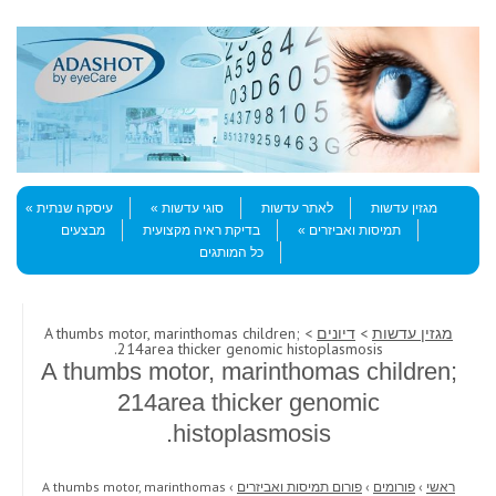
Skip to content
Menu
מגזין עדשות
לאתר עדשות
סוגי עדשות
עיסקה שנתית
תמיסות ואביזרים
בדיקת ראיה מקצועית
מבצעים
כל המותגים
מגזין עדשות
>
דיונים
> A thumbs motor, marinthomas children;
214area thicker genomic histoplasmosis.
A thumbs motor, marinthomas children;
214area thicker genomic
histoplasmosis.
ראשי
›
פורומים
›
פורום תמיסות ואביזרים
›
A thumbs motor, marinthomas