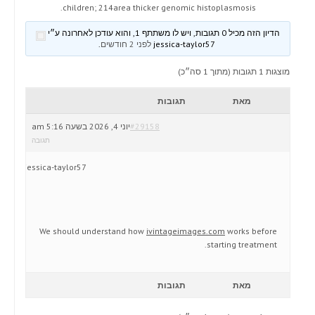
children; 214area thicker genomic histoplasmosis.
הדיון הזה מכיל 0 תגובות, ויש לו משתתף 1, והוא עודכן לאחרונה ע״י
jessica-taylor57
לפני 2 חודשים
.
מוצגות 1 תגובות (מתוך 1 סה״כ)
מאת
תגובות
#29158
יוני 4, 2026 בשעה 5:16 am
תגובה
jessica-taylor57
We should understand how
ivintageimages.com
works before
starting treatment.
מאת
תגובות