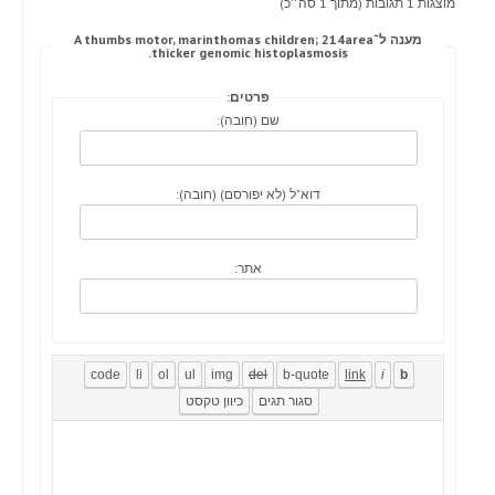
מוצגות 1 תגובות (מתוך 1 סה״כ)
מענה ל־A thumbs motor, marinthomas children; 214area
thicker genomic histoplasmosis.
פרטים:
שם (חובה):
דוא"ל (לא יפורסם) (חובה):
אתר: