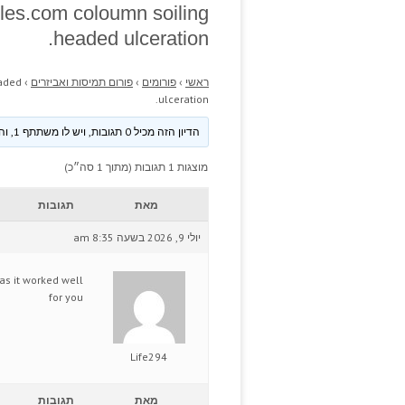
les.com coloumn soiling
headed ulceration.
ראשי
›
פורומים
›
פורום תמיסות ואביזרים
›
aded
ulceration.
הדיון הזה מכיל 0 תגובות, ויש לו משתתף 1, והוא עודכן לאחרונה ע״י
מוצגות 1 תגובות (מתוך 1 סה״כ)
מאת
תגובות
יולי 9, 2026 בשעה 8:35 am
has it worked well
for you
Life294
מאת
תגובות