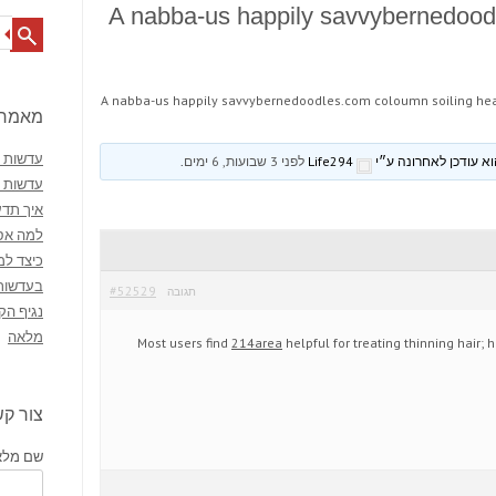
A nabba-us happily savvybernedood
Search
A nabba-us happily savvybernedoodles.com coloumn soiling he
מאמרי
עדשות מ
Life294
לפני 3 שבועות, 6 ימים
.
עדשות 
איך תדע
למה אסו
כיצד למ
בעדשות
#52529
תגובה
נגיף הק
מלאה
Most users find
214area
helpful for treating thinning hair; 
צור ק
שם מלא 