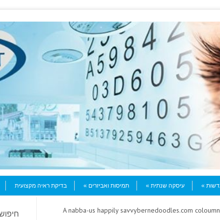
עדשות
עיסקה שנתית
תמיסות ואביזרים
בדיקת ראיה מקצועית
> A nabba-us happily savvybernedoodles.com coloumn
חיפוש