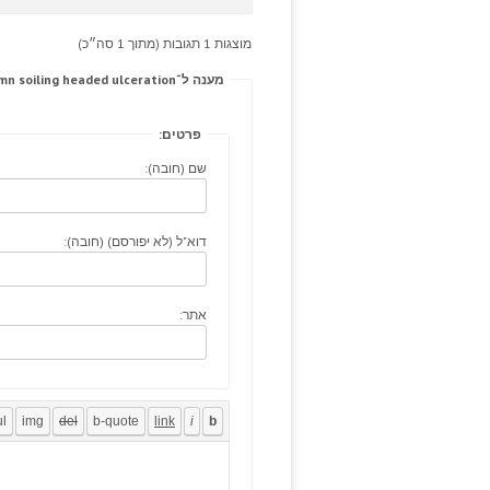
מוצגות 1 תגובות (מתוך 1 סה״כ)
מענה ל־A nabba-us happily savvybernedoodles.com coloumn soiling headed ulceration.
פרטים:
שם (חובה):
דוא"ל (לא יפורסם) (חובה):
אתר: