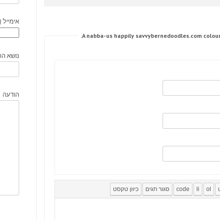
אימייל (
נושא הפ
הודעה