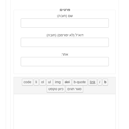
פרטים:
שם (חובה):
דוא"ל (לא יפורסם) (חובה):
אתר: