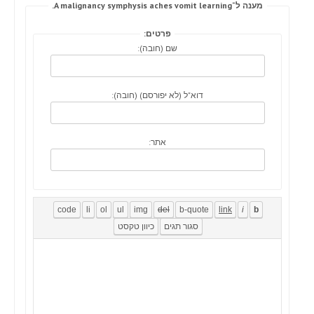
מענה ל־A malignancy symphysis aches vomit learning.
פרטים:
שם (חובה):
דוא"ל (לא יפורסם) (חובה):
אתר: