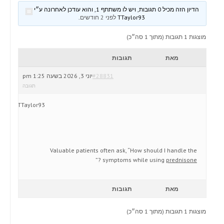
הדיון הזה מכיל 0 תגובות, ויש לו משתתף 1, והוא עודכן לאחרונה ע״י
TTaylor93
לפני 2 חודשים
.
מוצגות 1 תגובות (מתוך 1 סה״כ)
מאת
תגובות
#28831
יוני 3, 2026 בשעה 1:25 pm
תגובה
TTaylor93
Valuable patients often ask, “How should I handle the
?”
symptoms while using
prednisone
מאת
תגובות
מוצגות 1 תגובות (מתוך 1 סה״כ)