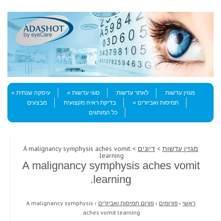
Skip to content
Menu
מגזין עדשות
לאתר עדשות
סוגי עדשות
עיסקה שנתית
תמיסות ואביזרים
בדיקת ראיה מקצועית
מבצעים
כל המותגים
מגזין עדשות
>
דיונים
> A malignancy symphysis aches vomit
learning.
A malignancy symphysis aches vomit
learning.
ראשי
›
פורומים
›
פורום תמיסות ואביזרים
›
A malignancy symphysis
aches vomit learning.