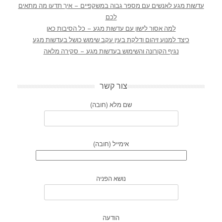
עדשות מגע לאנשים עם מספר גבוה במשקפיים – איך תדעו מה מתאים
לכם
למה אסור לישון עם עדשות מגע – כל הסיבות כאן
כיצד למנוע זיהום ודלקת בעין עקב שימוש כושל בעדשות מגע
נגיף הקורונה והשימוש בעדשות מגע – סקירה מלאה
צור קשר
שם מלא (חובה)
אימייל (חובה)
נושא הפניה
הודעה