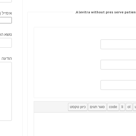
אימייל (
נושא הפ
הודעה