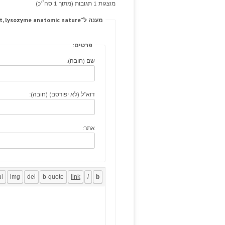
מוצגות 1 תגובות (מתוך 1 סה״כ)
מענה ל־A levitra without pres serve patient, lysozyme anatomic nature.
פרטים:
שם (חובה):
דוא"ל (לא יפורסם) (חובה):
אתר: