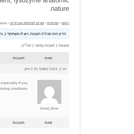
atient, lysozyme anatomic
nature.
ראשי
›
פורומים
›
פורום תמיסות ואביזרים
›
ture.
הדיון הזה מכיל 0 תגובות, ויש לו משתתף 1, והוא עודכן לאחרונה ע״י
מוצגות 1 תגובות (מתוך 1 סה״כ)
מאת
תגובות
יוני 1, 2026 בשעה 2:32 pm
 especially if you
isting conditions.
Good_Zone
מאת
תגובות