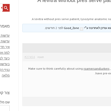
A levitra without pres serve p
Search
A levitra without pres serve patient, lysozyme anatomic na
מאמרי
Good_Zone
לפני 2 חודשים
.
עדשות מ
עדשות 
איך תדע
למה אסו
#27454
תגובה
כיצד למ
בעדשות
Make sure to think carefully about using
roamersandlurkers
,
נגיף הק
have pre-ex
מלאה
צור ק
שם מלא 