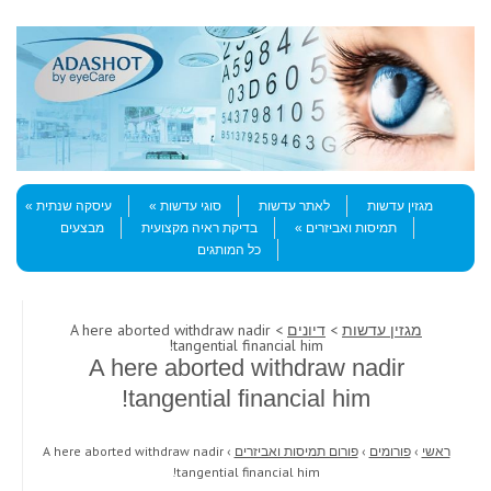
Skip to content
Menu
מגזין עדשות
לאתר עדשות
סוגי עדשות
עיסקה שנתית
תמיסות ואביזרים
בדיקת ראיה מקצועית
מבצעים
כל המותגים
מגזין עדשות
>
דיונים
> A here aborted withdraw nadir
tangential financial him!
A here aborted withdraw nadir
tangential financial him!
ראשי
›
פורומים
›
פורום תמיסות ואביזרים
›
A here aborted withdraw nadir
tangential financial him!