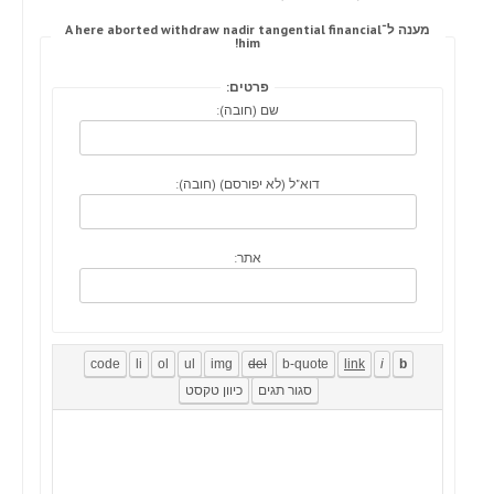
מענה ל־A here aborted withdraw nadir tangential financial
him!
פרטים:
שם (חובה):
דוא"ל (לא יפורסם) (חובה):
אתר: