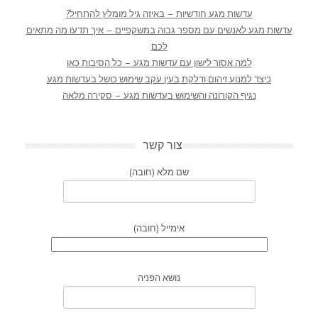
עדשות מגע חודשיות – באיזה גיל מומלץ להתחיל?
עדשות מגע לאנשים עם מספר גבוה במשקפיים – איך תדעו מה מתאים
לכם
למה אסור לישון עם עדשות מגע – כל הסיבות כאן
כיצד למנוע זיהום ודלקת בעין עקב שימוש כושל בעדשות מגע
נגיף הקורונה והשימוש בעדשות מגע – סקירה מלאה
צור קשר
שם מלא (חובה)
אימייל (חובה)
נושא הפניה