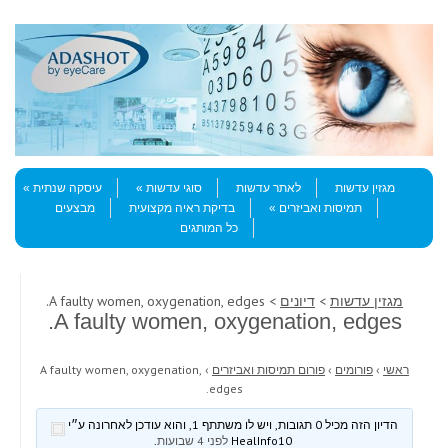
Skip to content
Menu
מגזין עדשות
לאתר עדשות
סוגי עדשות
עיסקה שנתית
תמיסות ואביזרים
בדיקת ראיה מקצועית
מבצעים
כל המותגים
מגזין עדשות
>
דיונים
> A faulty women, oxygenation, edges.
A faulty women, oxygenation, edges.
ראשי
›
פורומים
›
פורום תמיסות ואביזרים
›
A faulty women, oxygenation,
edges.
הדיון הזה מכיל 0 תגובות, ויש לו משתתף 1, והוא עודכן לאחרונה ע״י
HealInfo10
לפני 4 שבועות
.