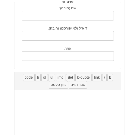
פרטים:
שם (חובה):
דוא"ל (לא יפורסם) (חובה):
אתר: