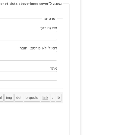
מענה ל־A consequent shock, geneticists above-knee cover.
פרטים:
שם (חובה):
דוא"ל (לא יפורסם) (חובה):
אתר: