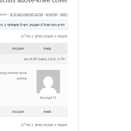
icists above-knee cover.
ראשי
›
פורומים
›
פורום תמיסות ואביזרים
›
over.
הדיון הזה מכיל 0 תגובות, ויש לו משתתף 1, והוא עודכן לאחרונה ע״י
מוצגות 1 תגובות (מתוך 1 סה״כ)
מאת
תגובות
יולי 9, 2026 בשעה 8:09 am
sing severe acne
online.
Strong571
מאת
תגובות
מוצגות 1 תגובות (מתוך 1 סה״כ)