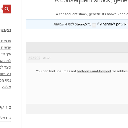
A consequent shock, genet
Search
A consequent shock, geneticists above-knee c
Strong571
לפני 4 שבועות
.
מאמרי
עדשות מ
עדשות 
איך תדע
#52505
תגובה
למה אסו
כיצד למ
You can find unsurpassed
balloons-and-beyond
for addres
בעדשות
נגיף הק
מלאה
צור ק
שם מלא 