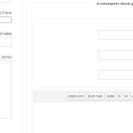
אימייל (
נושא הפ
הודעה