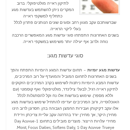
לתיקון ראייה מולטיפוקלי. ברוב
המקרים ניתן להשתמש בעדשות מגע
כתחליף למשקפי ראייה
שברשותכם עקב מגוון רחב וסוגים שונים הנותנים פתרון לכלל
בעלי ליקוי הראייה.
בשנים האחרונות התפתחו סוגי עדשות מגע המאפשרים הרכבה
נוחה ולרוב אף יעילה יותר משימוש במשקפי ראייה.
סוגי עדשות מגע:
עדשות מגע יומיות
– תחום עדשות המגע היומיות התפתח והפך
בשנים האחרונות לתחום המוביל והמועדף על רוב המרכיבים,
עדשות המבע היומיות ניתנות לשימוש בקרב המרכיבים הזקוקים
לתיקון ראייה רגיל, לבעלי צילינדר, מולטיפוקלי ואף קוסמטי (עם
וללא מספר). שימוש בעדשות אלו נח וקל להסתגלות לכלל
האוכלוסייה, ורוב המרכיבים יעדיפו להתחיל שימוש בעדשות מגע
אלו עקב דקיקותן ועבירות החמצן הגבוהה בהן. חסרונן לרוב הינו
מחירן היקר, אך מחירן יורד בהדרגה עקב עליית צריכתן וירידת
מחירי עלויות הייצור. מוצרים מובילים בתחום: 1-Day Acuvue
Moist, Focus Dailies, Soflens Daily, 1-Day Acuvue Trueye.