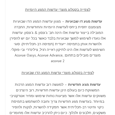
לצפייה בקטלוג מוצרי עדשות המגע היומיות
עדשות מגע דו שבועיות
– מגוון עדשות המגע הדו שבועיות
מצומצם יחסית ביחס לעדשות היומיות והחודשיות, החברה
המובילה בייצור עדשות אלו הינה חב' ג'ונסון & ג'ונסון. עדשות
אלו נועדו לשימוש למשך שבועיות בלבד כאשר בכל יום יש להסירן
ולהשרות אותן בתמיסה ייעודית (תמיסה רב-תכליתית). סוגי
השימוש לעדשות אלו הינו לתיקון ראייה רגיל, צילינדרי ובי-פוקלי.
מוצרים מובילים בתחום: Acuvue Oasys, Acuvue Advance,
acuvue 2
לצפייה בקטלוג מוצרי עדשות המגע הדו שבועיות
עדשות מגע חודשיות
– למעשה רוב עדשות המגע הרכות
המשווקת כיום בעולם הינן עדשות חודשיות, רוב היצרנים
משווקים עדשות אלו אשר מציעות נוחות שימוש ומחיר אטרקטיבי
במיוחד. בעדשות מגע חודשיות צריך וחובה להשתמש בתמיסת
ניקוי וחיטוי רב-תכליתית אשר תפקידה להשרות, לנקות ולהסיר
משקעים, חלבונים ולכלוך. כיום ניתן להרכיב עדשות אלו מחומרים