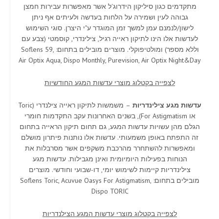
מתקדמים כגון סיליקון הידרוג'ל אשר מאפשרות עבירות חמצן
גבוהה לעין ושמירה על הלחות בעדשה ולעיתים אף ניתן
לישון/לנמנם עמן למשך זמן המוגדר ע"י היצרן. סוגי השימוש
לעדשות אלו הינו לתיקון ראייה רגיל, צילינדרי, קוסמטי (צבע עם
וללא מספר) ומולטיפוקלי. מוצרים מובילים בתחום: Soflens 59,
Air Optix Aqua, Dispo Monthly, Purevision, Air Optix Night&Day
לצפייה בקטלוג מוצרי עדשות המגע החודשיות
עדשות מגע צילינדריות
– משמשות לתיקון ראייה צילנדרי (Toric
או For Astigmatism), בשנים האחרונות עקב התקדמות חומרי
הגלם מהן עשויות עדשות המגע, גם תחום תיקון הראייה בתחום
זה התפתח באופן משמעותי. עדשות אלו נותנות פיתרון מושלם
ומאפשרות להשתחרר מהרכבת משקפים אשר מסרבלות את
הנוחות בפעילות היומיומית ואינן מגבילות. עדשות מגע
צילינדריות קיימות לשימוש יומי, דו-שבועי וחודשי. מוצרים
מובילים בתחום: Soflens Toric, Acuvue Oasys For Astigmatism,
Dispo TORIC
לצפייה בקטלוג מוצרי עדשות המגע הצילנדריות