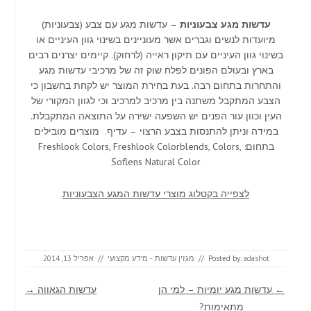
עדשות מגע צבעוניות
– עדשות מגע עם צבע (צבעוניות)
מיועדות לנשים וגברים אשר מעוניינים בשינוי גוון העיניים או
בשינוי גוון העיניים עם תיקון ראייה (לרחוק). קיימים יצרנים רבים
בארץ ובעולם הפונים לפלח שוק זה של מרכיבי עדשות מגע
והתחרות בתחום רבה. בעת בחירת המוצר יש לקחת בחשבון כי
הצבע המתקבל משתנה בין מרכיב למרכיב וכי לגוון המקורי של
העין וכוון עור הפנים יש השפעה ישירה על התוצאה המתקבלת.
במידה וניתן להתנסות בצבע הרצוי – עדיף. מוצרים מובילים
בתחום: Freshlook Colors, Freshlook Colorblends, Colors,
Soflens Natural Color
לצפייה בקטלוג מוצרי עדשות המגע הצבעוניות
adashot
Posted by:
//
מגזין עדשות - מידע מקצועי
//
אפריל 13, 2014
Post navigation
←
עדשות מגע יומיות – למי הן
עדשות הגאווה
→
מתאימות?